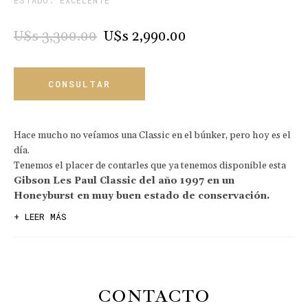
ESTADO: EXCELENTE
U$s 3,300.00
U$s 2,990.00
CONSULTAR
Hace mucho no veíamos una Classic en el búnker, pero hoy es el
día.
Tenemos el placer de contarles que ya tenemos disponible esta
Gibson Les Paul Classic del año 1997 en un
Honeyburst en muy buen estado de conservación.
+ LEER MÁS
La guitarra presenta marcas mínimas de uso de sus pasados 29
años y posee una construcción de Caoba en el cuerpo y mango
acompañado de dos micrófonos cerámicos 500T y 496R
originales. Recordemos que la Classic es un modelo de Les Paul
que viene originalmente sin covers en los micrófonos, estos
CONTACTO
fueron agregados al igual que los strap-locks.