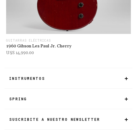
GUITARRAS ELÉCTRICAS
GU
1960 Gibson Les Paul Jr. Cherry
19
U$s 14,990.00
U$
INSTRUMENTOS
SPRING
SUSCRIBITE A NUESTRO NEWSLETTER