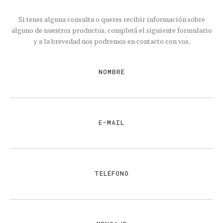
Se entrega calibrada y puesta a punto junto a su estuche rígido
genérico.
Si tenes alguna consulta o queres recibir información sobre
alguno
de nuestros productos, completá el siguiente formulario
y a la brevedad nos podremos en contacto con vos.
NOMBRE
E-MAIL
TELÉFONO