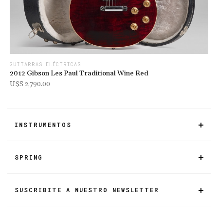
GUITARRAS ELÉCTRICAS
GU
2012 Gibson Les Paul Traditional Wine Red
19
U$s 2,790.00
U$
INSTRUMENTOS
SPRING
SUSCRIBITE A NUESTRO NEWSLETTER