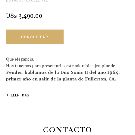
ESTADO: EXCELENTE
U$s 3,490.00
CONSULTAR
Que elegancia.
Hoy tenemos para presentarles este adorable ejemplar de
Fender, hablamos de la Duo Sonic II del año 1964,
primer año en salir de la planta de Fullerton, CA.
La DS fue rediseñada basándose en la Fender Mustang modelo
+ LEER MÁS
que Fender acababa de lanzar, pero sin la palanca de vibrato.
La selección de micrófonos estaba por encima y utilizada dos
interruptores de encendido/apagado/encendido de tres
posiciones que permitían audios dentro y fuera de fase.
Un dato curioso es que los micrófonos estaban bobinados con
CONTACTO
polaridad inversa lo que las convertía en un humbucker