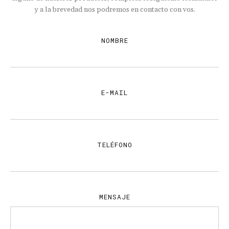
Se entrega recientemente calibrada y puesta a punto con cuerdas
y a la brevedad nos podremos en contacto con vos.
Elixir y case original Gibson 60's.
NOMBRE
E-MAIL
TELÉFONO
MENSAJE