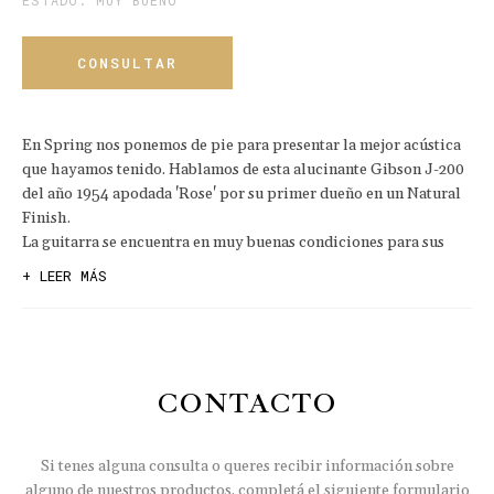
ESTADO: MUY BUENO
CONSULTAR
En Spring nos ponemos de pie para presentar la mejor acústica
que hayamos tenido. Hablamos de esta alucinante Gibson J-200
del año 1954 apodada 'Rose' por su primer dueño en un Natural
Finish.
La guitarra se encuentra en muy buenas condiciones para sus
pasados 70 años de edad, con algunos de talles típicos.
+ LEER MÁS
En algún momento de su vida supo tener un pickguard de Martin
haciendo espejo con el original, un cordal y otro puente.
En la actualidad el pick-guard fue retirado, los 'holes' del cordal
fueron rellenados y se colocó un puente Gibson 'Moustache'
autentico nuevamente.
CONTACTO
Difícil describir con palabras el audio, la proyección y el
feeling de este instrumento. La mejor acústica que tocaremos en
Si tenes alguna consulta o queres recibir información sobre
mucho tiempo.
alguno
de nuestros productos, completá el siguiente formulario