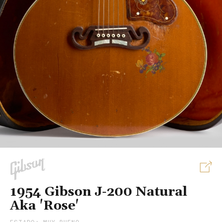
S
1954 Gibson J-200 Natural
Aka 'Rose'