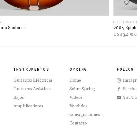
AS
GUITARRAS 
ada Sunburst
2004 Epipho
U$s 3,490.0
INSTRUMENTOS
SPRING
FOLLOW
Guitarras Eléctricas
Home
Instag
Guitarras Acústicas
Sobre Spring
Facebo
Bajos
Videos
You Tu
Amplificadores
Vendidos
Consignaciones
Contacto